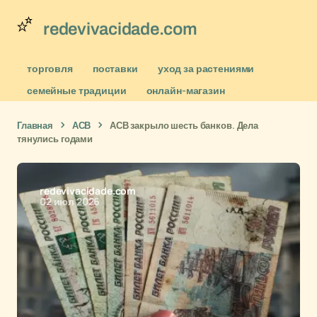
redevivacidade.com
торговля
поставки
уход за растениями
семейные традиции
онлайн-магазин
Главная
АСВ
АСВ закрыло шесть банков. Дела
тянулись годами
redevivacidade.com
02 июл 2026