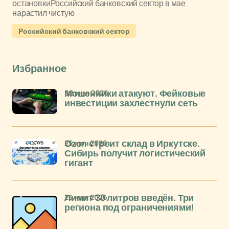
остановкиРоссийский банковский сектор в мае
нарастил чистую
Российский банковский сектор
Избранное
02 июл 2026
Мошенники атакуют. Фейковые
инвестиции захлестнули сеть
25 июн 2026
Ozon строит склад в Иркутске.
Сибирь получит логистический
гигант
25 июн 2026
Лимит 30 литров введён. Три
региона под ограничениями!