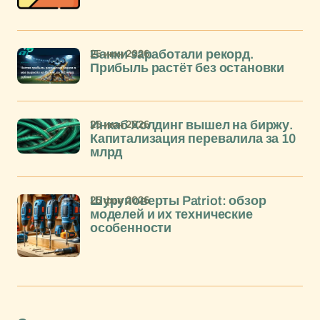
25 июн 2026
Банки заработали рекорд.
Прибыль растёт без остановки
25 июн 2026
Инкаб Холдинг вышел на биржу.
Капитализация перевалила за 10
млрд
25 фев 2026
Шуруповерты Patriot: обзор
моделей и их технические
особенности