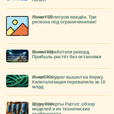
25 июн 2026
Лимит 30 литров введён. Три
региона под ограничениями!
25 июн 2026
Банки заработали рекорд.
Прибыль растёт без остановки
25 июн 2026
Инкаб Холдинг вышел на биржу.
Капитализация перевалила за 10
млрд
25 фев 2026
Шуруповерты Patriot: обзор
моделей и их технические
особенности