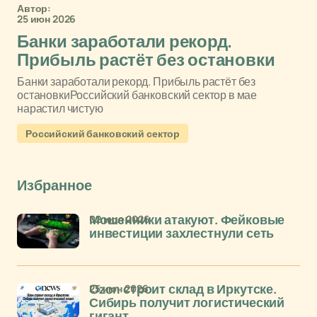
Автор:
25 июн 2026
Банки заработали рекорд.
Прибыль растёт без остановки
Банки заработали рекорд. Прибыль растёт без
остановкиРоссийский банковский сектор в мае
нарастил чистую
Российский банковский сектор
Избранное
02 июл 2026
Мошенники атакуют. Фейковые
инвестиции захлестнули сеть
25 июн 2026
Ozon строит склад в Иркутске.
Сибирь получит логистический
гигант