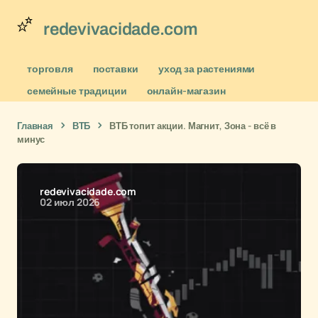
redevivacidade.com
торговля
поставки
уход за растениями
семейные традиции
онлайн-магазин
Главная
ВТБ
ВТБ топит акции. Магнит, Зона - всё в
минус
redevivacidade.com
02 июл 2026