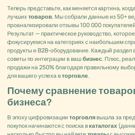
Теперь представьте, как меняется картина, ког
лучших
товаров
. Мы собрали данные из 50+ в
проанализировали отзывы 100 000 покупателей
Результат — практическое руководство, которо
фокусируемся на категориях с наибольшим спро
продукты и B2B-оборудование. Каждый раздел 
советы по интеграции в ваш
бизнес
. Плюс, реа
продажи на 250% благодаря правильному выбо
для вашего успеха в
торговле
.
Почему сравнение товаро
бизнеса?
В эпоху цифровизации
торговля
вышла за пре
покупок начинаются с поиска в
каталогах
(данны
насколько быстро вы найдете
товары
с высоким