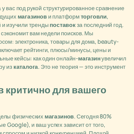
да у вас под рукой структурированное сравнение
едущих
магазинов
и платформ
торговли
,
 и изучили тренды
поставок
за последний год.
е сэкономит вам недели поисков. Мы
сом: электроника, товары для дома, beauty-
включает рейтинги, плюсы/минусы, цены и
льные кейсы: как один онлайн-
магазин
увеличил
ру из
каталога
. Это не теория — это инструмент
в критично для вашего
делы физических
магазинов
. Сегодня 80%
е Google), и ваш успех зависит от того,
 спросом и низкой конкуренцией. Плохой