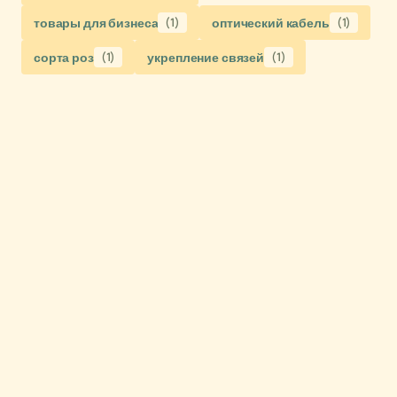
товары для бизнеса
(1)
оптический кабель
(1)
сорта роз
(1)
укрепление связей
(1)