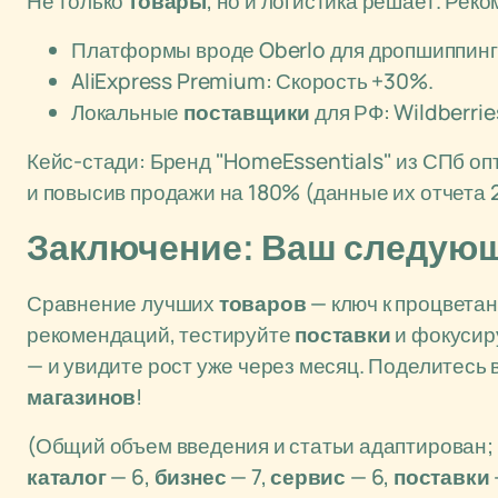
Не только
товары
, но и логистика решает. Рек
Платформы вроде Oberlo для дропшиппин
AliExpress Premium: Скорость +30%.
Локальные
поставщики
для РФ: Wildberrie
Кейс-стади: Бренд "HomeEssentials" из СПб о
и повысив продажи на 180% (данные их отчета 
Заключение: Ваш следующ
Сравнение лучших
товаров
— ключ к процвета
рекомендаций, тестируйте
поставки
и фокусир
— и увидите рост уже через месяц. Поделитесь
магазинов
!
(Общий объем введения и статьи адаптирован;
каталог
— 6,
бизнес
— 7,
сервис
— 6,
поставки