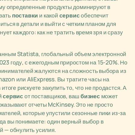
чему определенные продукты доминируют в
овать
поставки
и какой
сервис
обеспечит
ться в детали и выйти с четким планом для
нует каждого: как не тратить время зря и сразу
анным Statista, глобальный объем электронной
023 году, с ежегодным приростом на 15-20%. Но
ринимателей жалуются на сложность выбора из
azon или AliExpress. Вы тратите часы на
итоге рискуете закупить то, что не продастся. А
й
сервис
от поставщиков, ваш
бизнес
может
оказывают отчеты McKinsey. Это не просто
ателей, которые упустили сезонные пики из-за
гда вы понимаете: один верный выбор в
й — обнулить усилия.