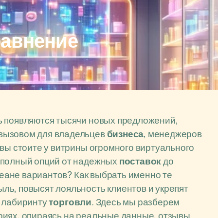
равнение
нь появляются тысячи новых предложений,
вызовом для владельцев
бизнеса
, менеджеров
 вы стоите у витрины огромного виртуального
, полный опций от надежных
поставок
до
океане вариантов? Как выбрать именно те
ль, повысят лояльность клиентов и укрепят
о лабиринту
торговли
. Здесь мы разберем
риях, опираясь на реальные данные, отзывы