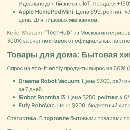
Идеально для
бизнеса
с IoT. Продажи +150
Apple HomePod Mini
: Цена $99, рейтинг 
цена. Для нишевых
магазинов
.
Кейс: Магазин "TechHub" из Москвы интегриро
300% за счет
поставок
от официальных партне
Товары для дома: Бытовая хи
Спрос на eco-friendly продукты вырос на 60% (
Dreame Robot Vacuum
: Цена $300, рейтин
за 7 дней.
iRobot Roomba i3
: Цена $250, рейтинг 4.
Eufy RoboVac
: Цена $200, бюджетный хит 
Статистика: В
торговле
бытовыми товарами пов