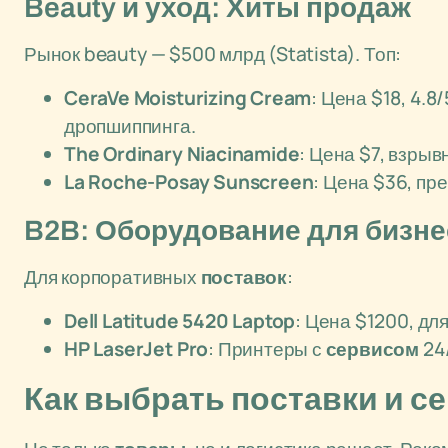
Beauty и уход: Хиты продаж
Рынок beauty — $500 млрд (Statista). Топ:
CeraVe Moisturizing Cream
: Цена $18, 4.
дропшиппинга.
The Ordinary Niacinamide
: Цена $7, взры
La Roche-Posay Sunscreen
: Цена $36, пр
B2B: Оборудование для бизне
Для корпоративных
поставок
:
Dell Latitude 5420 Laptop
: Цена $1200, дл
HP LaserJet Pro
: Принтеры с
сервисом
24/
Как выбрать поставки и с