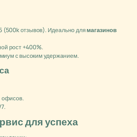
8/5 (500k отзывов). Идеально для
магазинов
вной рост +400%.
емиум с высоким удержанием.
са
я офисов.
7.
ервис для успеха