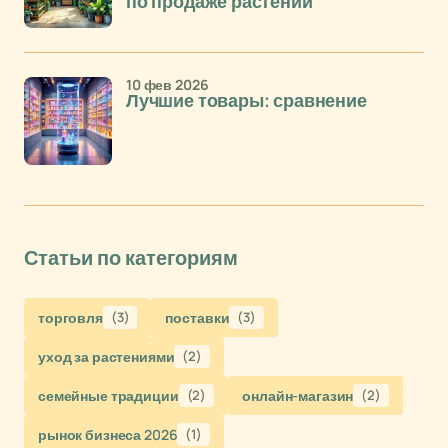
по продаже растений
10 фев 2026
Лучшие товары: сравнение
Статьи по категориям
торговля
(3)
поставки
(3)
уход за растениями
(2)
семейные традиции
(2)
онлайн-магазин
(2)
рынок бизнеса 2026
(1)