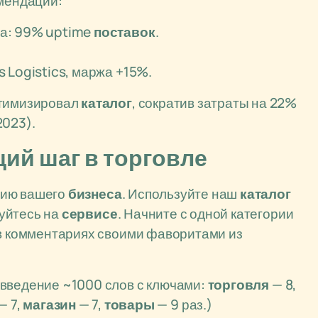
омендации:
га: 99% uptime
поставок
.
s Logistics, маржа +15%.
птимизировал
каталог
, сократив затраты на 22%
2023).
ий шаг в торговле
нию вашего
бизнеса
. Используйте наш
каталог
уйтесь на
сервисе
. Начните с одной категории
 в комментариях своими фаворитами из
 введение ~1000 слов с ключами:
торговля
— 8,
— 7,
магазин
— 7,
товары
— 9 раз.)