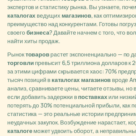
экспертов и статистику рынка. Вы узнаете, по
каталогах
ведущих
магазинов
, как оптимизир
преимущество над конкурентами. Готовы погрузи
своего
бизнеса
? Давайте начнем с того, что вол
найти хиты продаж.
Рынок
товаров
растет экспоненциально — по д
торговли
превысит 6,5 триллиона долларов к 2
за этими цифрами скрывается хаос: 70% предп
тысяч позиций в
каталогах
магазинов
вроде Am
анализ, сравниваете цены, читаете отзывы, но в 
если добавить задержки в
поставках
или низки
потерять до 30% потенциальной прибыли, как п
статистика — это реальные истории предприним
неудачных закупок. Возбуждение нарастает, ко
каталоге
может удвоить оборот, а неправильны