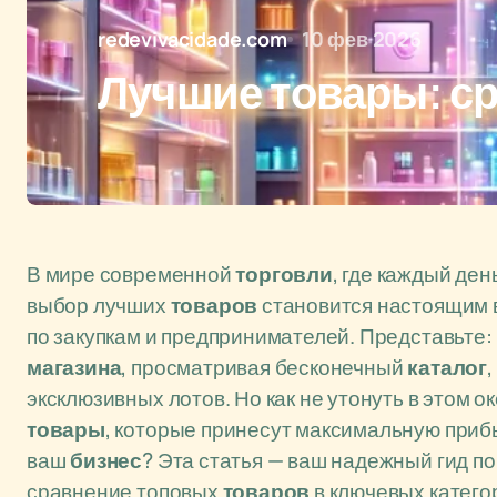
redevivacidade.com
10 фев 2026
Лучшие товары: с
В мире современной
торговли
, где каждый де
выбор лучших
товаров
становится настоящим 
по закупкам и предпринимателей. Представьте:
магазина
, просматривая бесконечный
каталог
эксклюзивных лотов. Но как не утонуть в этом 
товары
, которые принесут максимальную прибы
ваш
бизнес
? Эта статья — ваш надежный гид п
сравнение топовых
товаров
в ключевых катего