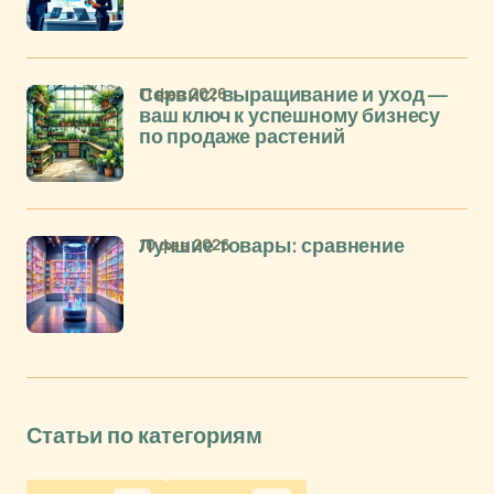
11 фев 2026
Сервис: выращивание и уход —
ваш ключ к успешному бизнесу
по продаже растений
10 фев 2026
Лучшие товары: сравнение
Статьи по категориям