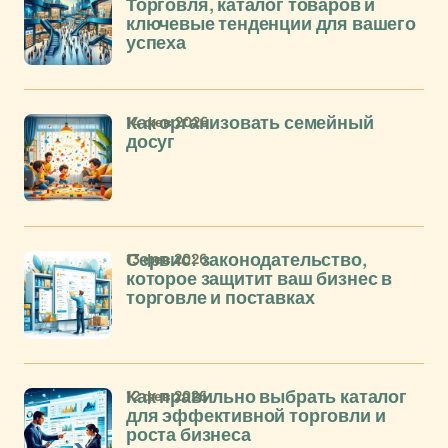
Торговля, каталог товаров и
ключевые тенденции для вашего
успеха
14 фев 2026
Как организовать семейный
досуг
13 фев 2026
Сервис: законодательство,
которое защитит ваш бизнес в
торговле и поставках
12 фев 2026
Как правильно выбрать каталог
для эффективной торговли и
роста бизнеса