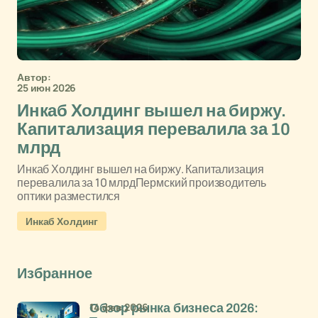
Автор:
25 июн 2026
Инкаб Холдинг вышел на биржу.
Капитализация перевалила за 10
млрд
Инкаб Холдинг вышел на биржу. Капитализация
перевалила за 10 млрдПермский производитель
оптики разместился
Инкаб Холдинг
Избранное
14 фев 2026
Обзор рынка бизнеса 2026: