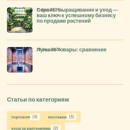
11 фев 2026
Сервис: выращивание и уход —
ваш ключ к успешному бизнесу
по продаже растений
10 фев 2026
Лучшие товары: сравнение
Статьи по категориям
торговля
(3)
поставки
(3)
уход за растениями
(2)