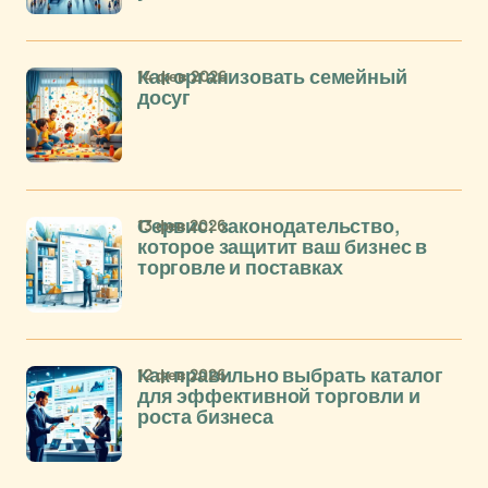
14 фев 2026
Как организовать семейный
досуг
13 фев 2026
Сервис: законодательство,
которое защитит ваш бизнес в
торговле и поставках
12 фев 2026
Как правильно выбрать каталог
для эффективной торговли и
роста бизнеса