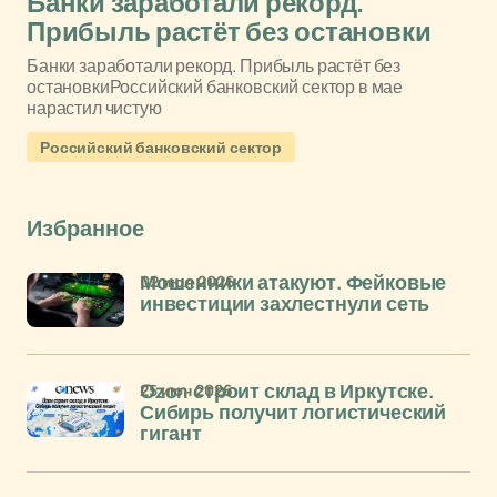
Банки заработали рекорд.
Прибыль растёт без остановки
Банки заработали рекорд. Прибыль растёт без
остановкиРоссийский банковский сектор в мае
нарастил чистую
Российский банковский сектор
Избранное
02 июл 2026
Мошенники атакуют. Фейковые
инвестиции захлестнули сеть
25 июн 2026
Ozon строит склад в Иркутске.
Сибирь получит логистический
гигант