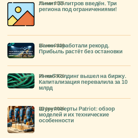
25 июн 2026
Лимит 30 литров введён. Три
региона под ограничениями!
25 июн 2026
Банки заработали рекорд.
Прибыль растёт без остановки
25 июн 2026
Инкаб Холдинг вышел на биржу.
Капитализация перевалила за 10
млрд
25 фев 2026
Шуруповерты Patriot: обзор
моделей и их технические
особенности